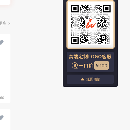
更多 >
￥100
返回顶部
560