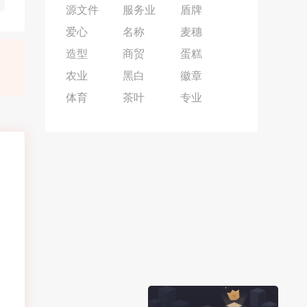
源文件
服务业
盾牌
爱心
名称
麦穗
造型
商贸
蛋糕
农业
黑白
徽章
体育
茶叶
专业