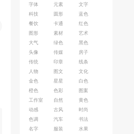
字体
元素
文字
科技
圆形
蓝色
餐饮
卡通
红色
图形
素材
艺术
大气
绿色
黑色
头像
传媒
房子
传统
印章
线条
人物
图文
文化
金色
星星
白色
橙色
色彩
图案
工作室
自然
黄色
动感
古风
时尚
色调
汽车
书法
名字
服装
水果