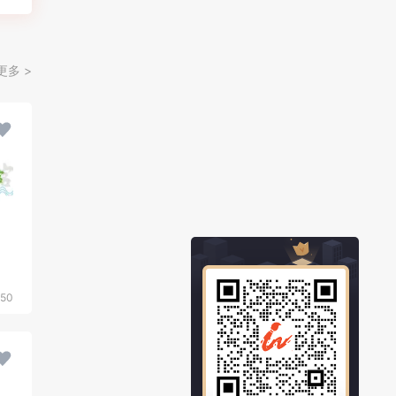
更多 >
50