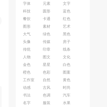
字体
元素
文字
科技
圆形
蓝色
餐饮
卡通
红色
图形
素材
艺术
大气
绿色
黑色
头像
传媒
房子
传统
印章
线条
人物
图文
文化
金色
星星
白色
橙色
色彩
图案
工作室
自然
黄色
动感
古风
时尚
书法
色调
汽车
名字
服装
水果