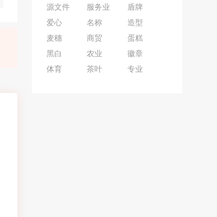
源文件
服务业
盾牌
爱心
名称
造型
麦穗
商贸
蛋糕
黑白
农业
徽章
体育
茶叶
专业