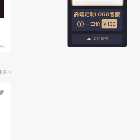
￥100
返回顶部
45
更多 >