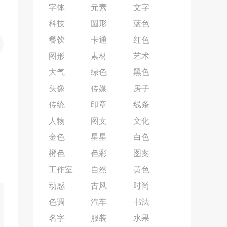
字体
元素
文字
科技
圆形
蓝色
餐饮
卡通
红色
图形
素材
艺术
大气
绿色
黑色
头像
传媒
房子
传统
印章
线条
人物
图文
文化
金色
星星
白色
橙色
色彩
图案
工作室
自然
黄色
动感
古风
时尚
色调
汽车
书法
名字
服装
水果