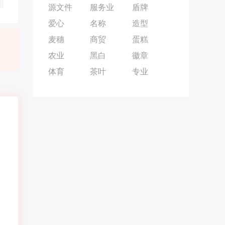
源文件
服务业
盾牌
爱心
名称
造型
麦穗
商贸
蛋糕
农业
黑白
徽章
体育
茶叶
专业