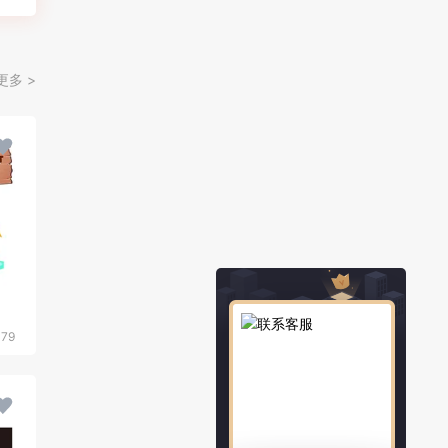
更多 >
379