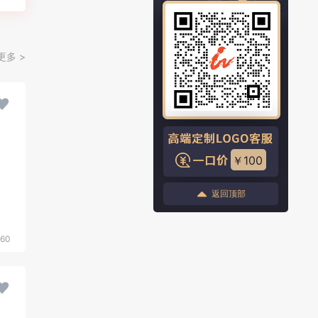
更多 >
￥100
返回顶部
560