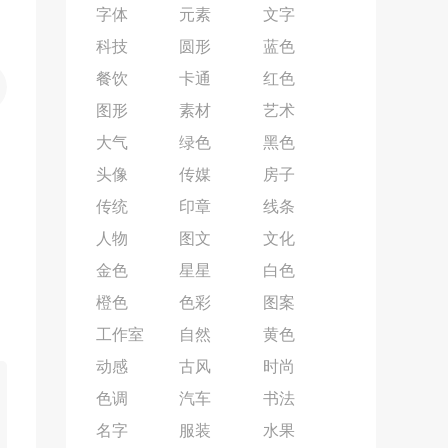
字体
元素
文字
科技
圆形
蓝色
餐饮
卡通
红色
图形
素材
艺术
大气
绿色
黑色
头像
传媒
房子
传统
印章
线条
人物
图文
文化
金色
星星
白色
橙色
色彩
图案
工作室
自然
黄色
动感
古风
时尚
色调
汽车
书法
名字
服装
水果