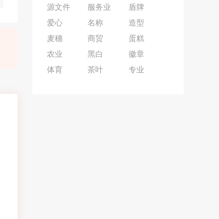
源文件
服务业
盾牌
爱心
名称
造型
麦穗
商贸
蛋糕
农业
黑白
徽章
体育
茶叶
专业