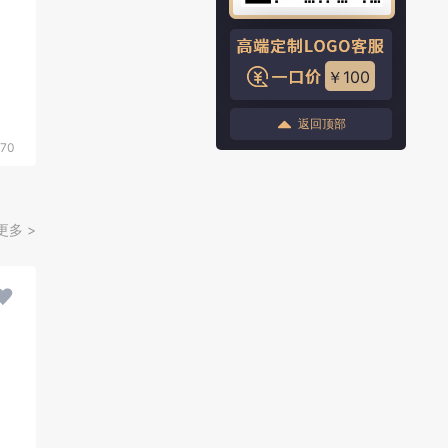
￥100
返回顶部
70
更多 >