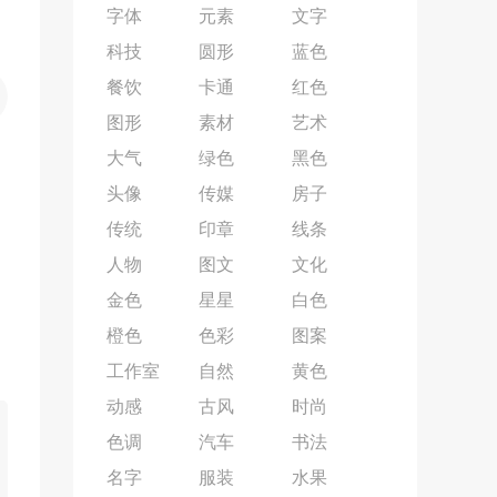
字体
元素
文字
科技
圆形
蓝色
餐饮
卡通
红色
图形
素材
艺术
大气
绿色
黑色
头像
传媒
房子
传统
印章
线条
人物
图文
文化
金色
星星
白色
橙色
色彩
图案
工作室
自然
黄色
动感
古风
时尚
色调
汽车
书法
名字
服装
水果