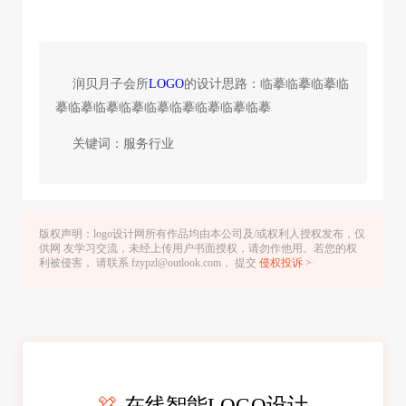
润贝月子会所
LOGO
的设计思路：临摹临摹临摹临
摹临摹临摹临摹临摹临摹临摹临摹临摹
关键词：服务行业
版权声明：logo设计网所有作品均由本公司及/或权利人授权发布，仅
供网 友学习交流，未经上传用户书面授权，请勿作他用。若您的权
利被侵害， 请联系 fzypzl@outlook.com， 提交
侵权投诉 >
在线智能LOGO设计