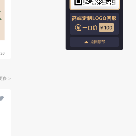
￥100
返回顶部
526
更多 >