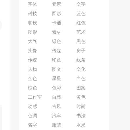
字体
元素
文字
科技
圆形
蓝色
餐饮
卡通
红色
图形
素材
艺术
大气
绿色
黑色
头像
传媒
房子
传统
印章
线条
人物
图文
文化
金色
星星
白色
橙色
色彩
图案
工作室
自然
黄色
动感
古风
时尚
色调
汽车
书法
名字
服装
水果