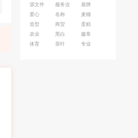
源文件
服务业
盾牌
爱心
名称
麦穗
造型
商贸
蛋糕
农业
黑白
徽章
体育
茶叶
专业