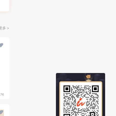
更多 >
476