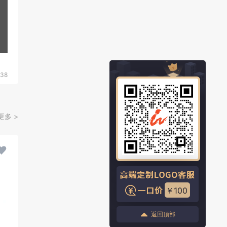
138
更多 >
￥100
返回顶部