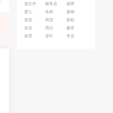
源文件
服务业
盾牌
爱心
名称
麦穗
造型
商贸
蛋糕
农业
黑白
徽章
体育
茶叶
专业