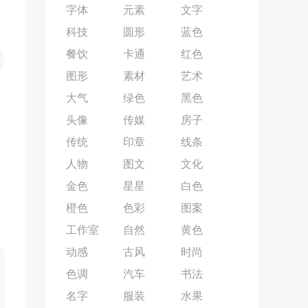
字体
元素
文字
科技
圆形
蓝色
餐饮
卡通
红色
图形
素材
艺术
大气
绿色
黑色
头像
传媒
房子
传统
印章
线条
人物
图文
文化
金色
星星
白色
橙色
色彩
图案
工作室
自然
黄色
动感
古风
时尚
色调
汽车
书法
名字
服装
水果