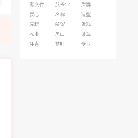
源文件
服务业
盾牌
爱心
名称
造型
麦穗
商贸
蛋糕
农业
黑白
徽章
体育
茶叶
专业