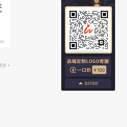
650
更多 >
￥100
返回顶部