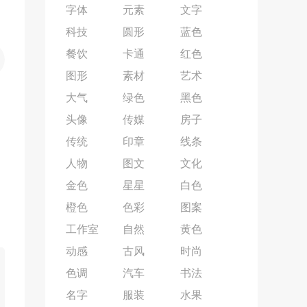
字体
元素
文字
科技
圆形
蓝色
餐饮
卡通
红色
图形
素材
艺术
大气
绿色
黑色
头像
传媒
房子
传统
印章
线条
人物
图文
文化
金色
星星
白色
橙色
色彩
图案
工作室
自然
黄色
动感
古风
时尚
色调
汽车
书法
名字
服装
水果