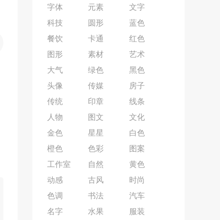
字体
元素
文字
科技
圆形
蓝色
餐饮
卡通
红色
图形
素材
艺术
大气
绿色
黑色
头像
传媒
房子
传统
印章
线条
人物
图文
文化
金色
星星
白色
橙色
色彩
图案
工作室
自然
黄色
动感
古风
时尚
色调
书法
汽车
名字
水果
服装