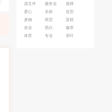
源文件
服务业
盾牌
爱心
名称
造型
麦穗
商贸
蛋糕
农业
黑白
徽章
体育
专业
茶叶