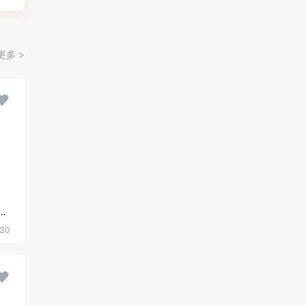
更多 >
型，几何图形，蓝色调
30