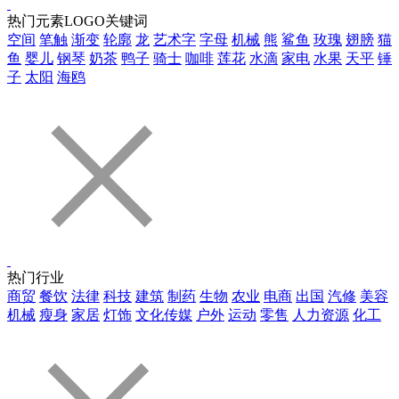
热门元素LOGO关键词
空间
笔触
渐变
轮廓
龙
艺术字
字母
机械
熊
鲨鱼
玫瑰
翅膀
猫
鱼
婴儿
钢琴
奶茶
鸭子
骑士
咖啡
莲花
水滴
家电
水果
天平
锤
子
太阳
海鸥
热门行业
商贸
餐饮
法律
科技
建筑
制药
生物
农业
电商
出国
汽修
美容
机械
瘦身
家居
灯饰
文化传媒
户外
运动
零售
人力资源
化工