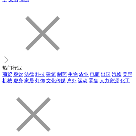
热门行业
商贸
餐饮
法律
科技
建筑
制药
生物
农业
电商
出国
汽修
美容
机械
瘦身
家居
灯饰
文化传媒
户外
运动
零售
人力资源
化工