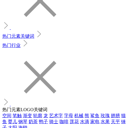
热门元素关键词
热门行业
热门元素LOGO关键词
空间
笔触
渐变
轮廓
龙
艺术字
字母
机械
熊
鲨鱼
玫瑰
翅膀
猫
鱼
婴儿
钢琴
奶茶
鸭子
骑士
咖啡
莲花
水滴
家电
水果
天平
锤
子
太阳
海鸥