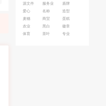
源文件
服务业
盾牌
爱心
名称
造型
麦穗
商贸
蛋糕
农业
黑白
徽章
体育
茶叶
专业