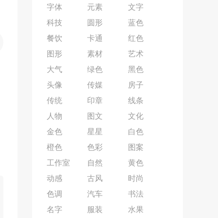
字体
元素
文字
科技
圆形
蓝色
餐饮
卡通
红色
图形
素材
艺术
大气
绿色
黑色
头像
传媒
房子
传统
印章
线条
人物
图文
文化
金色
星星
白色
橙色
色彩
图案
工作室
自然
黄色
动感
古风
时尚
色调
汽车
书法
名字
服装
水果