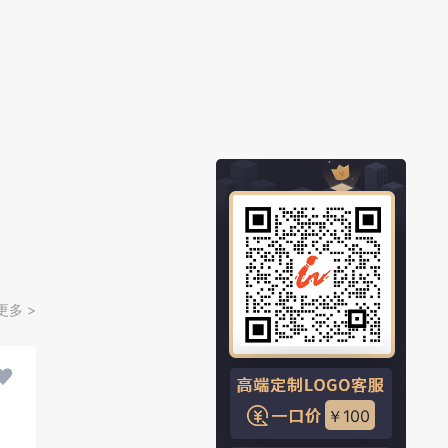
更多 >
￥100