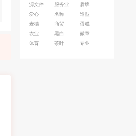
源文件
服务业
盾牌
爱心
名称
造型
麦穗
商贸
蛋糕
农业
黑白
徽章
体育
茶叶
专业