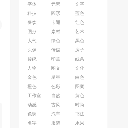
字体
元素
文字
科技
圆形
蓝色
餐饮
卡通
红色
图形
素材
艺术
大气
绿色
黑色
头像
传媒
房子
传统
印章
线条
人物
图文
文化
金色
星星
白色
橙色
色彩
图案
工作室
自然
黄色
动感
古风
时尚
色调
汽车
书法
名字
服装
水果