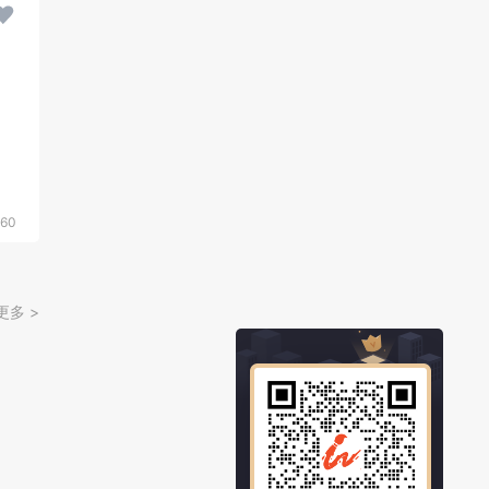
60
更多 >