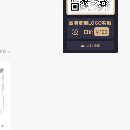
￥100
返回顶部
更多 >
310