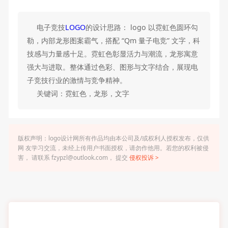
电子竞技
LOGO
的设计思路： logo 以霓虹色圆环勾
勒，内部龙形图案霸气，搭配 “Qm 量子电竞” 文字，科
技感与力量感十足。霓虹色彰显活力与潮流，龙形寓意
强大与进取。整体通过色彩、图形与文字结合，展现电
子竞技行业的激情与竞争精神。
关键词：霓虹色，龙形，文字
版权声明：logo设计网所有作品均由本公司及/或权利人授权发布，仅供
网 友学习交流，未经上传用户书面授权，请勿作他用。若您的权利被侵
害， 请联系 fzypzl@outlook.com， 提交
侵权投诉 >