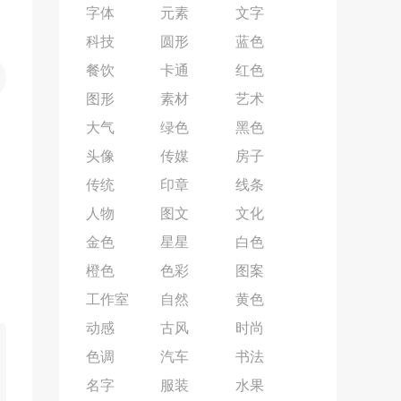
字体
元素
文字
科技
圆形
蓝色
餐饮
卡通
红色
图形
素材
艺术
大气
绿色
黑色
头像
传媒
房子
传统
印章
线条
人物
图文
文化
金色
星星
白色
橙色
色彩
图案
工作室
自然
黄色
动感
古风
时尚
色调
汽车
书法
名字
服装
水果