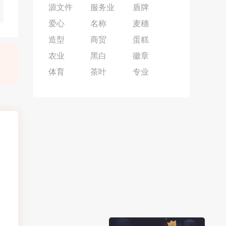
源文件
服务业
盾牌
爱心
名称
麦穗
造型
商贸
蛋糕
农业
黑白
徽章
体育
茶叶
专业