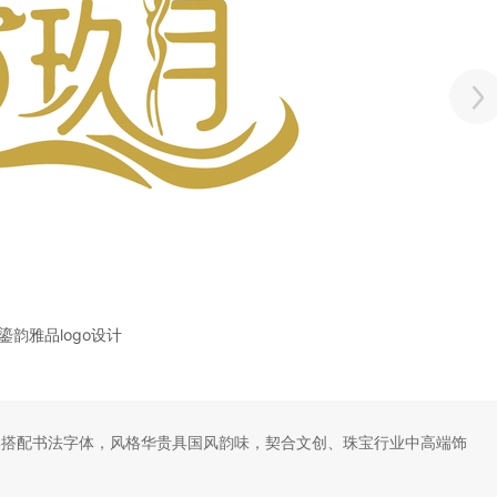
鎏韵雅品logo设计
形搭配书法字体，风格华贵具国风韵味，契合文创、珠宝行业中高端饰