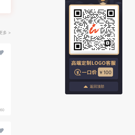
更多 >
￥100
返回顶部
560