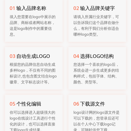
01
输入品牌名称
02
输入品牌关键字
填入您需要在logo中展示的
请填入所属行业关键字，可
品牌、商标或者网站名称，
以告诉我们这个品牌在做什
这是logo制作中的重要信
么，有利于我们分析你适合
息。
哪种logo类型。
03
自动生成LOGO
04
选择LOGO结构
根据您的品牌信息自动生成
您选择一个喜欢的logo后，
多种logo，不仅有不同的图
系统会进一步生成更多的结
标设计,也包含图文结合logo
构样式，包括字体、结构、
徽章、文字标志设计等。
颜色、类型等。
05
个性化编辑
06
下载源文件
你可以选择进入超级强大的
logo设计网的logo源文件是
logo在线设计工具进行个性
可以下载的，您登录后还可
化的设计，也可以选择直接
以在个人中心下载logo记
下载logo生成结果。
录，可随时供您下载。