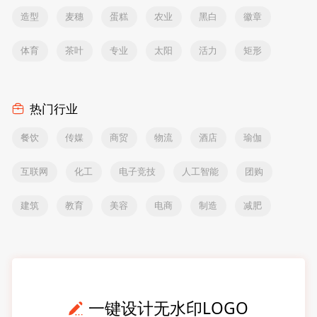
造型
麦穗
蛋糕
农业
黑白
徽章
体育
茶叶
专业
太阳
活力
矩形
热门行业
餐饮
传媒
商贸
物流
酒店
瑜伽
互联网
化工
电子竞技
人工智能
团购
建筑
教育
美容
电商
制造
减肥
一键设计无水印LOGO