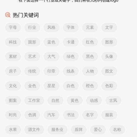
热门关键词
字母
行业
风格
字体
元素
文字
科技
圆形
蓝色
卡通
红色
图形
素材
艺术
大气
绿色
黑色
头像
房子
传统
印章
线条
人物
图文
文化
金色
星星
白色
橙色
色彩
图案
工作室
自然
黄色
动感
古风
时尚
色调
汽车
书法
名字
服装
水果
源文件
服务业
盾牌
爱心
名称