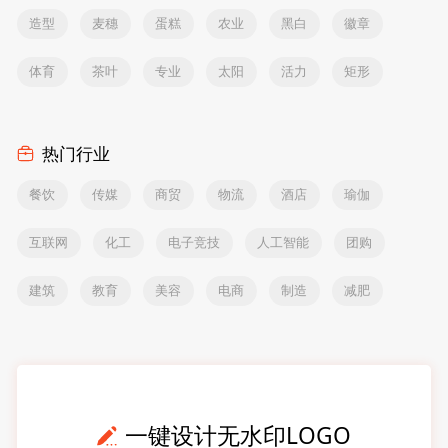
造型
麦穗
蛋糕
农业
黑白
徽章
体育
茶叶
专业
太阳
活力
矩形
热门行业
餐饮
传媒
商贸
物流
酒店
瑜伽
互联网
化工
电子竞技
人工智能
团购
建筑
教育
美容
电商
制造
减肥
一键设计无水印LOGO