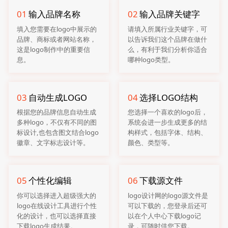
01
输入品牌名称
02
输入品牌关键字
填入您需要在logo中展示的
请填入所属行业关键字，可
品牌、商标或者网站名称，
以告诉我们这个品牌在做什
这是logo制作中的重要信
么，有利于我们分析你适合
息。
哪种logo类型。
03
自动生成LOGO
04
选择LOGO结构
根据您的品牌信息自动生成
您选择一个喜欢的logo后，
多种logo，不仅有不同的图
系统会进一步生成更多的结
标设计,也包含图文结合logo
构样式，包括字体、结构、
徽章、文字标志设计等。
颜色、类型等。
05
个性化编辑
06
下载源文件
你可以选择进入超级强大的
logo设计网的logo源文件是
logo在线设计工具进行个性
可以下载的，您登录后还可
化的设计，也可以选择直接
以在个人中心下载logo记
下载logo生成结果。
录，可随时供您下载。