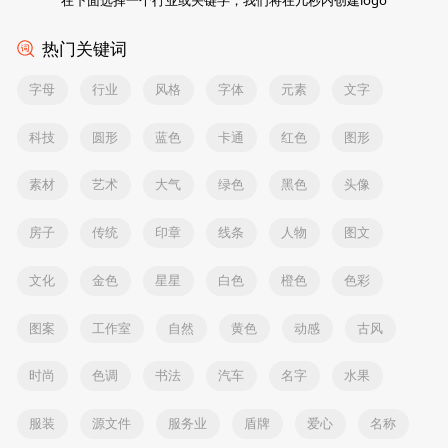
热门关键词
字母
行业
风格
字体
元素
文字
科技
圆形
蓝色
卡通
红色
图形
素材
艺术
大气
绿色
黑色
头像
房子
传统
印章
线条
人物
图文
文化
金色
星星
白色
橙色
色彩
图案
工作室
自然
黄色
动感
古风
时尚
色调
书法
汽车
名字
水果
服装
源文件
服务业
盾牌
爱心
名称