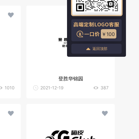
￥100
返回顶部
登胜华锦园
1010
2021-12-19
387