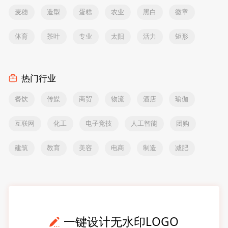
麦穗
造型
蛋糕
农业
黑白
徽章
体育
茶叶
专业
太阳
活力
矩形
热门行业
餐饮
传媒
商贸
物流
酒店
瑜伽
互联网
化工
电子竞技
人工智能
团购
建筑
教育
美容
电商
制造
减肥
一键设计无水印LOGO