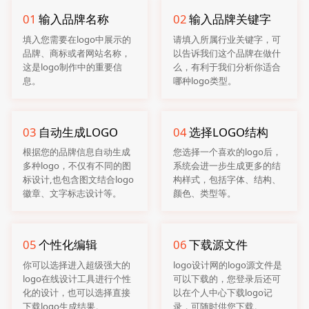
01
输入品牌名称
02
输入品牌关键字
填入您需要在logo中展示的
请填入所属行业关键字，可
品牌、商标或者网站名称，
以告诉我们这个品牌在做什
这是logo制作中的重要信
么，有利于我们分析你适合
息。
哪种logo类型。
03
自动生成LOGO
04
选择LOGO结构
根据您的品牌信息自动生成
您选择一个喜欢的logo后，
多种logo，不仅有不同的图
系统会进一步生成更多的结
标设计,也包含图文结合logo
构样式，包括字体、结构、
徽章、文字标志设计等。
颜色、类型等。
05
个性化编辑
06
下载源文件
你可以选择进入超级强大的
logo设计网的logo源文件是
logo在线设计工具进行个性
可以下载的，您登录后还可
化的设计，也可以选择直接
以在个人中心下载logo记
下载logo生成结果。
录，可随时供您下载。