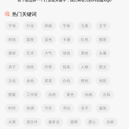
热门关键词
字母
行业
风格
字体
元素
文字
科技
圆形
蓝色
卡通
红色
图形
素材
艺术
大气
绿色
黑色
头像
房子
传统
印章
线条
人物
图文
文化
金色
星星
白色
橙色
色彩
图案
工作室
自然
黄色
动感
古风
时尚
色调
汽车
书法
名字
服装
水果
源文件
服务业
盾牌
爱心
名称