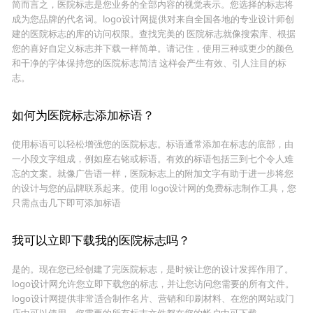
简而言之，医院标志是您业务的全部内容的视觉表示。您选择的标志将
成为您品牌的代名词。logo设计网提供对来自全国各地的专业设计师创
建的医院标志的库的访问权限。查找完美的 医院标志就像搜索库、根据
您的喜好自定义标志并下载一样简单。请记住，使用三种或更少的颜色
和干净的字体保持您的医院标志简洁 这样会产生有效、引人注目的标
志。
如何为医院标志添加标语？
使用标语可以轻松增强您的医院标志。标语通常添加在标志的底部，由
一小段文字组成，例如座右铭或标语。有效的标语包括三到七个令人难
忘的文案。就像广告语一样，医院标志上的附加文字有助于进一步将您
的设计与您的品牌联系起来。使用 logo设计网的免费标志制作工具，您
只需点击几下即可添加标语
我可以立即下载我的医院标志吗？
是的。现在您已经创建了完医院标志，是时候让您的设计发挥作用了。
logo设计网允许您立即下载您的标志，并让您访问您需要的所有文件。
logo设计网提供非常适合制作名片、营销和印刷材料、在您的网站或门
店中可以使用。您需要的所有标志文件都在您的帐户中可下载。