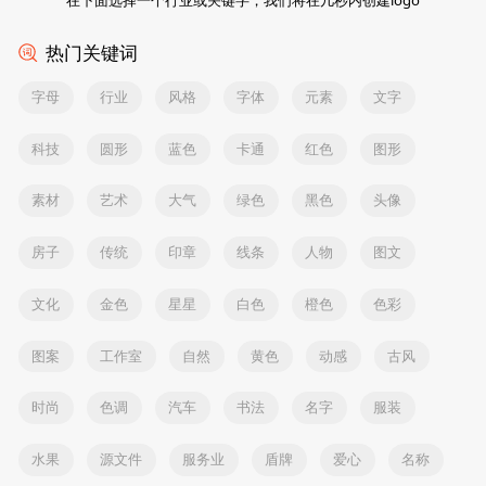
热门关键词
字母
行业
风格
字体
元素
文字
科技
圆形
蓝色
卡通
红色
图形
素材
艺术
大气
绿色
黑色
头像
房子
传统
印章
线条
人物
图文
文化
金色
星星
白色
橙色
色彩
图案
工作室
自然
黄色
动感
古风
时尚
色调
汽车
书法
名字
服装
水果
源文件
服务业
盾牌
爱心
名称