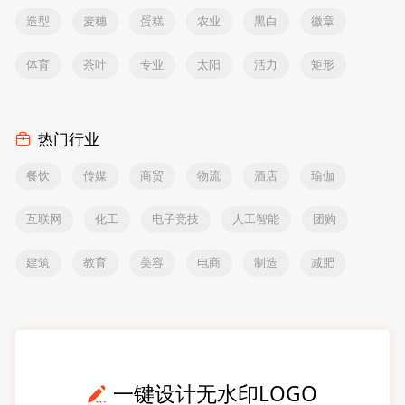
造型
麦穗
蛋糕
农业
黑白
徽章
体育
茶叶
专业
太阳
活力
矩形
热门行业
餐饮
传媒
商贸
物流
酒店
瑜伽
互联网
化工
电子竞技
人工智能
团购
建筑
教育
美容
电商
制造
减肥
一键设计无水印LOGO