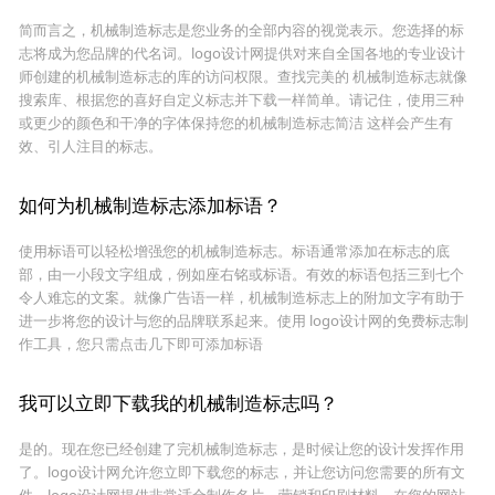
简而言之，机械制造标志是您业务的全部内容的视觉表示。您选择的标
志将成为您品牌的代名词。logo设计网提供对来自全国各地的专业设计
师创建的机械制造标志的库的访问权限。查找完美的 机械制造标志就像
搜索库、根据您的喜好自定义标志并下载一样简单。请记住，使用三种
或更少的颜色和干净的字体保持您的机械制造标志简洁 这样会产生有
效、引人注目的标志。
如何为机械制造标志添加标语？
使用标语可以轻松增强您的机械制造标志。标语通常添加在标志的底
部，由一小段文字组成，例如座右铭或标语。有效的标语包括三到七个
令人难忘的文案。就像广告语一样，机械制造标志上的附加文字有助于
进一步将您的设计与您的品牌联系起来。使用 logo设计网的免费标志制
作工具，您只需点击几下即可添加标语
我可以立即下载我的机械制造标志吗？
是的。现在您已经创建了完机械制造标志，是时候让您的设计发挥作用
了。logo设计网允许您立即下载您的标志，并让您访问您需要的所有文
件。logo设计网提供非常适合制作名片、营销和印刷材料、在您的网站