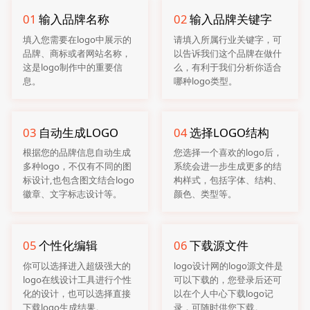
01
输入品牌名称
02
输入品牌关键字
填入您需要在logo中展示的
请填入所属行业关键字，可
品牌、商标或者网站名称，
以告诉我们这个品牌在做什
这是logo制作中的重要信
么，有利于我们分析你适合
息。
哪种logo类型。
03
自动生成LOGO
04
选择LOGO结构
根据您的品牌信息自动生成
您选择一个喜欢的logo后，
多种logo，不仅有不同的图
系统会进一步生成更多的结
标设计,也包含图文结合logo
构样式，包括字体、结构、
徽章、文字标志设计等。
颜色、类型等。
05
个性化编辑
06
下载源文件
你可以选择进入超级强大的
logo设计网的logo源文件是
logo在线设计工具进行个性
可以下载的，您登录后还可
化的设计，也可以选择直接
以在个人中心下载logo记
下载logo生成结果。
录，可随时供您下载。