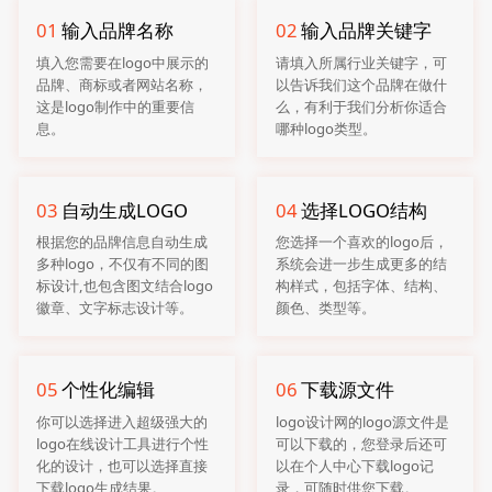
01
输入品牌名称
02
输入品牌关键字
填入您需要在logo中展示的
请填入所属行业关键字，可
品牌、商标或者网站名称，
以告诉我们这个品牌在做什
这是logo制作中的重要信
么，有利于我们分析你适合
息。
哪种logo类型。
03
自动生成LOGO
04
选择LOGO结构
根据您的品牌信息自动生成
您选择一个喜欢的logo后，
多种logo，不仅有不同的图
系统会进一步生成更多的结
标设计,也包含图文结合logo
构样式，包括字体、结构、
徽章、文字标志设计等。
颜色、类型等。
05
个性化编辑
06
下载源文件
你可以选择进入超级强大的
logo设计网的logo源文件是
logo在线设计工具进行个性
可以下载的，您登录后还可
化的设计，也可以选择直接
以在个人中心下载logo记
下载logo生成结果。
录，可随时供您下载。