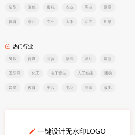
造型
麦穗
蛋糕
农业
黑白
徽章
体育
茶叶
专业
太阳
活力
矩形
热门行业
餐饮
传媒
商贸
物流
酒店
瑜伽
互联网
化工
电子竞技
人工智能
团购
建筑
教育
美容
电商
制造
减肥
一键设计无水印LOGO