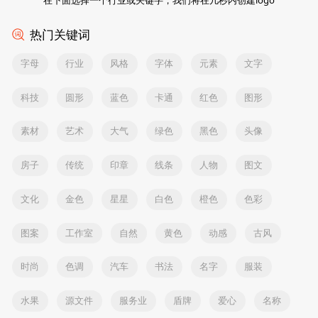
热门关键词
字母
行业
风格
字体
元素
文字
科技
圆形
蓝色
卡通
红色
图形
素材
艺术
大气
绿色
黑色
头像
房子
传统
印章
线条
人物
图文
文化
金色
星星
白色
橙色
色彩
图案
工作室
自然
黄色
动感
古风
时尚
色调
汽车
书法
名字
服装
水果
源文件
服务业
盾牌
爱心
名称