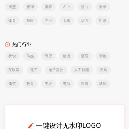
造型
麦穗
蛋糕
农业
黑白
徽章
体育
茶叶
专业
太阳
活力
矩形
热门行业
餐饮
传媒
商贸
物流
酒店
瑜伽
互联网
化工
电子竞技
人工智能
团购
建筑
教育
美容
电商
制造
减肥
一键设计无水印LOGO