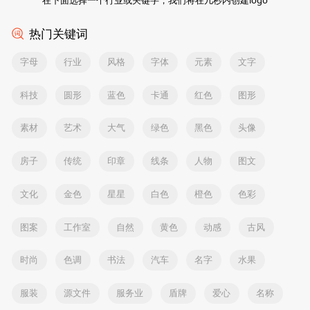
热门关键词
字母
行业
风格
字体
元素
文字
科技
圆形
蓝色
卡通
红色
图形
素材
艺术
大气
绿色
黑色
头像
房子
传统
印章
线条
人物
图文
文化
金色
星星
白色
橙色
色彩
图案
工作室
自然
黄色
动感
古风
时尚
色调
书法
汽车
名字
水果
服装
源文件
服务业
盾牌
爱心
名称