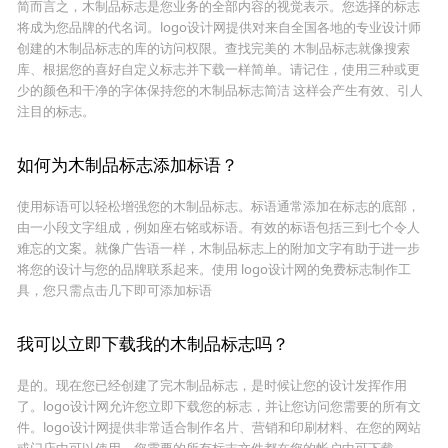
简而言之，木制品标志是您业务的全部内容的视觉表示。您选择的标志
将成为您品牌的代名词。logo设计网提供对来自全国各地的专业设计师
创建的木制品标志的库的访问权限。查找完美的 木制品标志就像搜索
库、根据您的喜好自定义标志并下载一样简单。请记住，使用三种或更
少的颜色和干净的字体保持您的木制品标志简洁 这样会产生有效、引人
注目的标志。
如何为木制品标志添加标语？
使用标语可以轻松增强您的木制品标志。标语通常添加在标志的底部，
由一小段文字组成，例如座右铭或标语。有效的标语包括三到七个令人
难忘的文案。就像广告语一样，木制品标志上的附加文字有助于进一步
将您的设计与您的品牌联系起来。使用 logo设计网的免费标志制作工
具，您只需点击几下即可添加标语
我可以立即下载我的木制品标志吗？
是的。现在您已经创建了完木制品标志，是时候让您的设计发挥作用
了。logo设计网允许您立即下载您的标志，并让您访问您需要的所有文
件。logo设计网提供非常适合制作名片、营销和印刷材料、在您的网站
或门店中可以使用。您需要的所有标志文件都在您的帐户中可下载。