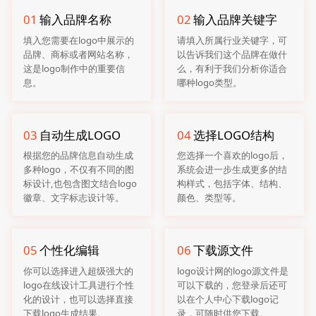
01
输入品牌名称
02
输入品牌关键字
填入您需要在logo中展示的
请填入所属行业关键字，可
品牌、商标或者网站名称，
以告诉我们这个品牌在做什
这是logo制作中的重要信
么，有利于我们分析你适合
息。
哪种logo类型。
03
自动生成LOGO
04
选择LOGO结构
根据您的品牌信息自动生成
您选择一个喜欢的logo后，
多种logo，不仅有不同的图
系统会进一步生成更多的结
标设计,也包含图文结合logo
构样式，包括字体、结构、
徽章、文字标志设计等。
颜色、类型等。
05
个性化编辑
06
下载源文件
你可以选择进入超级强大的
logo设计网的logo源文件是
logo在线设计工具进行个性
可以下载的，您登录后还可
化的设计，也可以选择直接
以在个人中心下载logo记
下载logo生成结果。
录，可随时供您下载。