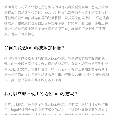
简而言之，花艺logo标志是您业务的全部内容的视觉表示。您选择的标
志将成为您品牌的代名词。logo设计网提供对来自全国各地的专业设计
师创建的花艺logo标志的库的访问权限。查找完美的 花艺logo标志就像
搜索库、根据您的喜好自定义标志并下载一样简单。请记住，使用三种
或更少的颜色和干净的字体保持您的花艺logo标志简洁 这样会产生有
效、引人注目的标志。
如何为花艺logo标志添加标语？
使用标语可以轻松增强您的花艺logo标志。标语通常添加在标志的底
部，由一小段文字组成，例如座右铭或标语。有效的标语包括三到七个
令人难忘的文案。就像广告语一样，花艺logo标志上的附加文字有助于
进一步将您的设计与您的品牌联系起来。使用 logo设计网的免费标志制
作工具，您只需点击几下即可添加标语
我可以立即下载我的花艺logo标志吗？
是的。现在您已经创建了完花艺logo标志，是时候让您的设计发挥作用
了。logo设计网允许您立即下载您的标志，并让您访问您需要的所有文
件。logo设计网提供非常适合制作名片、营销和印刷材料、在您的网站