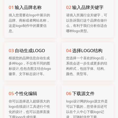
01
输入品牌名称
02
输入品牌关键字
填入您需要在logo中展示的
请填入所属行业关键字，可
品牌、商标或者网站名称，
以告诉我们这个品牌在做什
这是logo制作中的重要信
么，有利于我们分析你适合
息。
哪种logo类型。
03
自动生成LOGO
04
选择LOGO结构
根据您的品牌信息自动生成
您选择一个喜欢的logo后，
多种logo，不仅有不同的图
系统会进一步生成更多的结
标设计,也包含图文结合logo
构样式，包括字体、结构、
徽章、文字标志设计等。
颜色、类型等。
05
个性化编辑
06
下载源文件
你可以选择进入超级强大的
logo设计网的logo源文件是
logo在线设计工具进行个性
可以下载的，您登录后还可
化的设计，也可以选择直接
以在个人中心下载logo记
下载logo生成结果。
录，可随时供您下载。