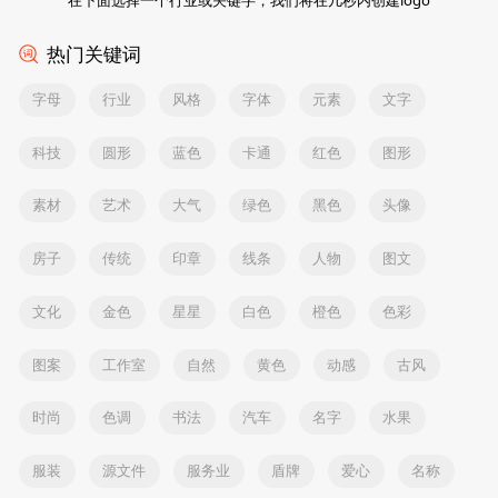
热门关键词
字母
行业
风格
字体
元素
文字
科技
圆形
蓝色
卡通
红色
图形
素材
艺术
大气
绿色
黑色
头像
房子
传统
印章
线条
人物
图文
文化
金色
星星
白色
橙色
色彩
图案
工作室
自然
黄色
动感
古风
时尚
色调
书法
汽车
名字
水果
服装
源文件
服务业
盾牌
爱心
名称