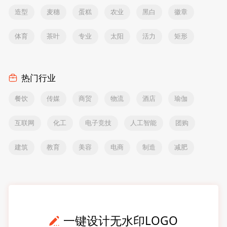
造型
麦穗
蛋糕
农业
黑白
徽章
体育
茶叶
专业
太阳
活力
矩形
热门行业
餐饮
传媒
商贸
物流
酒店
瑜伽
互联网
化工
电子竞技
人工智能
团购
建筑
教育
美容
电商
制造
减肥
一键设计无水印LOGO