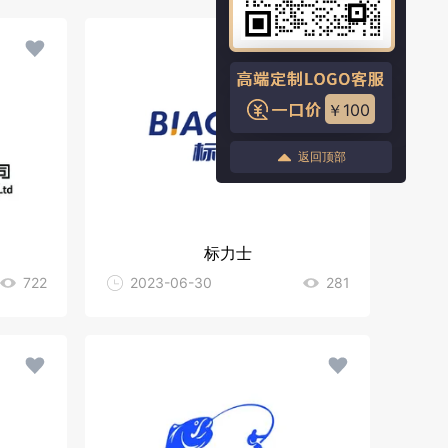
￥100
返回顶部
标力士
722
2023-06-30
281