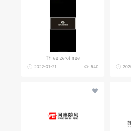
Three zerothree
2022-01-21
540
202