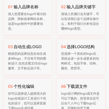
01
输入品牌名称
02
输入品牌关键字
填入您需要在logo中展示的
请填入所属行业关键字，可
品牌、商标或者网站名称，
以告诉我们这个品牌在做什
这是logo制作中的重要信
么，有利于我们分析你适合
息。
哪种logo类型。
03
自动生成LOGO
04
选择LOGO结构
根据您的品牌信息自动生成
您选择一个喜欢的logo后，
多种logo，不仅有不同的图
系统会进一步生成更多的结
标设计,也包含图文结合logo
构样式，包括字体、结构、
徽章、文字标志设计等。
颜色、类型等。
05
个性化编辑
06
下载源文件
你可以选择进入超级强大的
logo设计网的logo源文件是
logo在线设计工具进行个性
可以下载的，您登录后还可
化的设计，也可以选择直接
以在个人中心下载logo记
下载logo生成结果。
录，可随时供您下载。