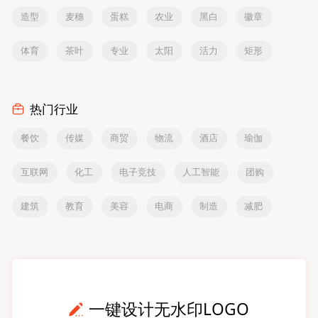
造型
麦穗
蛋糕
农业
黑白
徽章
体育
茶叶
专业
太阳
活力
矩形
热门行业
餐饮
传媒
商贸
物流
酒店
瑜伽
互联网
化工
电子竞技
人工智能
团购
建筑
教育
美容
电商
制造
减肥
一键设计无水印LOGO