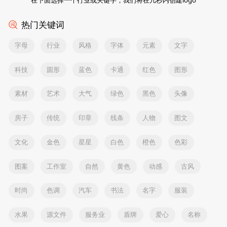
热门关键词
字母
行业
风格
字体
元素
文字
科技
圆形
蓝色
卡通
红色
图形
素材
艺术
大气
绿色
黑色
头像
房子
传统
印章
线条
人物
图文
文化
金色
星星
白色
橙色
色彩
图案
工作室
自然
黄色
动感
古风
时尚
色调
汽车
书法
名字
服装
水果
源文件
服务业
盾牌
爱心
名称