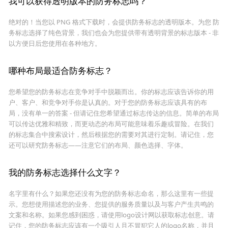
我可以获得透明版本的防务标志吗？
绝对的！当您以 PNG 格式下载时，会提供防务标志的透明版本。为您 防
务标志选择了纯色背景，我们也会为您提供带有透明背景的标志版本 - 非
以方便日后您使用在各种地方。
哪种布局最适合防务标志？
您希望您的防务标志在竞争对手中脱颖而出。你的标志应该告诉你的用
户、客户、和竞争对手你是认真的。对于您的防务标志应该具有的布
局，没有单一的答案 - 但请记住您希望通过标志传达的信息。简单的布局
可以传达优雅和精致，而更动态的布局可能意味着乐趣或冒险。在我们
的标志集合中搜索设计，然后根据您的需要对其进行定制。请记住，您
还可以研究防务标志——注意它们的布局、颜色选择、字体。
我的防务标志选择什么文字？
名字里有什么？如果您还没有为您的防务标志命名，那么这里有一些提
示。您想使用描述您的业务、您提供的服务质量以及与客户产生共鸣的
文案和名称。如果您感到困惑，请使用logo设计网以获取标志创意。请
记住，您的防务标志应该有一个吸引人且不冒犯它人的logo名称，并且