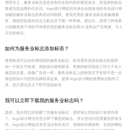
简而言之，服务业标志是您业务的全部内容的视觉表示。您选择的标志
将成为您品牌的代名词。logo设计网提供对来自全国各地的专业设计师
创建的服务业标志的库的访问权限。查找完美的 服务业标志就像搜索
库、根据您的喜好自定义标志并下载一样简单。请记住，使用三种或更
少的颜色和干净的字体保持您的服务业标志简洁 这样会产生有效、引人
注目的标志。
如何为服务业标志添加标语？
使用标语可以轻松增强您的服务业标志。标语通常添加在标志的底部，
由一小段文字组成，例如座右铭或标语。有效的标语包括三到七个令人
难忘的文案。就像广告语一样，服务业标志上的附加文字有助于进一步
将您的设计与您的品牌联系起来。使用 logo设计网的免费标志制作工
具，您只需点击几下即可添加标语
我可以立即下载我的服务业标志吗？
是的。现在您已经创建了完服务业标志，是时候让您的设计发挥作用
了。logo设计网允许您立即下载您的标志，并让您访问您需要的所有文
件。logo设计网提供非常适合制作名片、营销和印刷材料、在您的网站