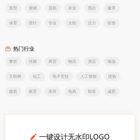
造型
麦穗
蛋糕
农业
黑白
徽章
体育
茶叶
专业
太阳
活力
矩形
热门行业
餐饮
传媒
商贸
物流
酒店
瑜伽
互联网
化工
电子竞技
人工智能
团购
建筑
教育
美容
电商
制造
减肥
一键设计无水印LOGO