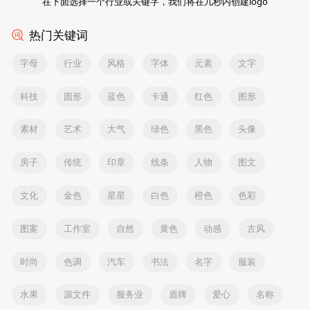
在下面选择一个行业或关键字，我们将在几秒内创建logo
热门关键词
字母
行业
风格
字体
元素
文字
科技
圆形
蓝色
卡通
红色
图形
素材
艺术
大气
绿色
黑色
头像
房子
传统
印章
线条
人物
图文
文化
金色
星星
白色
橙色
色彩
图案
工作室
自然
黄色
动感
古风
时尚
色调
汽车
书法
名字
服装
水果
源文件
服务业
盾牌
爱心
名称