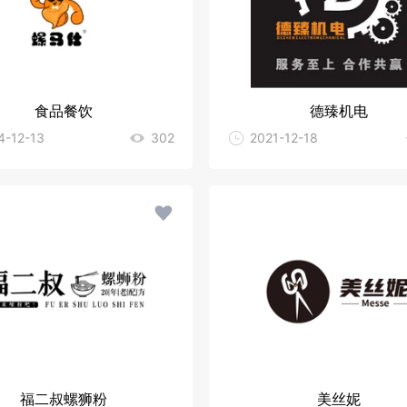
食品餐饮
德臻机电
4-12-13
302
2021-12-18
福二叔螺狮粉
美丝妮