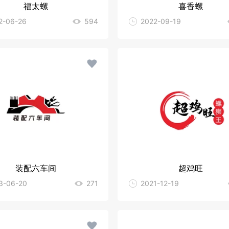
福太螺
喜香螺
2-06-26
594
2022-09-19
装配六车间
超鸡旺
3-06-20
271
2021-12-19