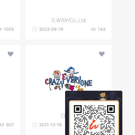
G.W.RAYCo.,Ltd
1005
2023-06-19
143
CE战队
607
2021-12-19
601