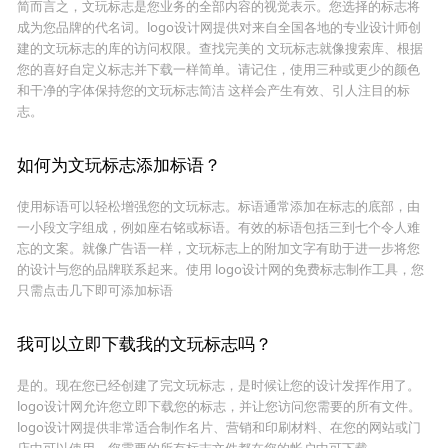
简而言之，文玩标志是您业务的全部内容的视觉表示。您选择的标志将
成为您品牌的代名词。logo设计网提供对来自全国各地的专业设计师创
建的文玩标志的库的访问权限。查找完美的 文玩标志就像搜索库、根据
您的喜好自定义标志并下载一样简单。请记住，使用三种或更少的颜色
和干净的字体保持您的文玩标志简洁 这样会产生有效、引人注目的标
志。
如何为文玩标志添加标语？
使用标语可以轻松增强您的文玩标志。标语通常添加在标志的底部，由
一小段文字组成，例如座右铭或标语。有效的标语包括三到七个令人难
忘的文案。就像广告语一样，文玩标志上的附加文字有助于进一步将您
的设计与您的品牌联系起来。使用 logo设计网的免费标志制作工具，您
只需点击几下即可添加标语
我可以立即下载我的文玩标志吗？
是的。现在您已经创建了完文玩标志，是时候让您的设计发挥作用了。
logo设计网允许您立即下载您的标志，并让您访问您需要的所有文件。
logo设计网提供非常适合制作名片、营销和印刷材料、在您的网站或门
店中可以使用。您需要的所有标志文件都在您的帐户中可下载。