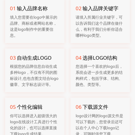
01
输入品牌名称
02
输入品牌关键字
填入您需要在logo中展示的
请填入所属行业关键字，可
品牌、商标或者网站名称，
以告诉我们这个品牌在做什
这是logo制作中的重要信
么，有利于我们分析你适合
息。
哪种logo类型。
03
自动生成LOGO
04
选择LOGO结构
根据您的品牌信息自动生成
您选择一个喜欢的logo后，
多种logo，不仅有不同的图
系统会进一步生成更多的结
标设计,也包含图文结合logo
构样式，包括字体、结构、
徽章、文字标志设计等。
颜色、类型等。
05
个性化编辑
06
下载源文件
你可以选择进入超级强大的
logo设计网的logo源文件是
logo在线设计工具进行个性
可以下载的，您登录后还可
化的设计，也可以选择直接
以在个人中心下载logo记
下载logo生成结果。
录，可随时供您下载。