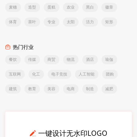
麦穗
造型
蛋糕
农业
黑白
徽章
体育
茶叶
专业
太阳
活力
矩形
热门行业
餐饮
传媒
商贸
物流
酒店
瑜伽
互联网
化工
电子竞技
人工智能
团购
建筑
教育
美容
电商
制造
减肥
一键设计无水印LOGO