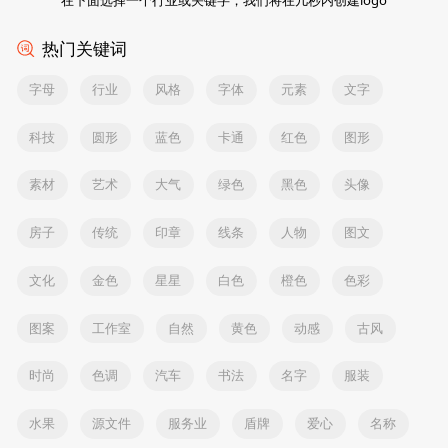
热门关键词
字母
行业
风格
字体
元素
文字
科技
圆形
蓝色
卡通
红色
图形
素材
艺术
大气
绿色
黑色
头像
房子
传统
印章
线条
人物
图文
文化
金色
星星
白色
橙色
色彩
图案
工作室
自然
黄色
动感
古风
时尚
色调
汽车
书法
名字
服装
水果
源文件
服务业
盾牌
爱心
名称