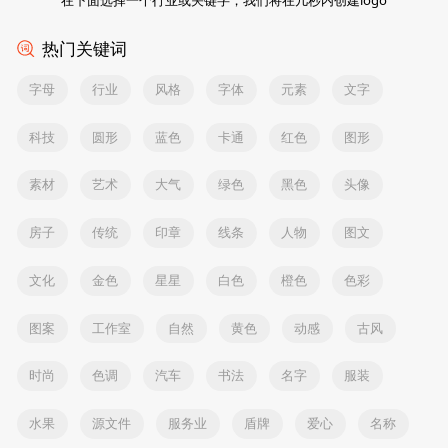
热门关键词
字母
行业
风格
字体
元素
文字
科技
圆形
蓝色
卡通
红色
图形
素材
艺术
大气
绿色
黑色
头像
房子
传统
印章
线条
人物
图文
文化
金色
星星
白色
橙色
色彩
图案
工作室
自然
黄色
动感
古风
时尚
色调
汽车
书法
名字
服装
水果
源文件
服务业
盾牌
爱心
名称