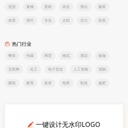
造型
麦穗
蛋糕
农业
黑白
徽章
体育
茶叶
专业
太阳
活力
矩形
热门行业
餐饮
传媒
商贸
物流
酒店
瑜伽
互联网
化工
电子竞技
人工智能
团购
建筑
教育
美容
电商
制造
减肥
一键设计无水印LOGO