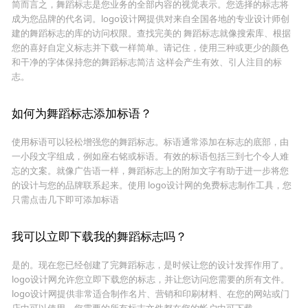
简而言之，舞蹈标志是您业务的全部内容的视觉表示。您选择的标志将
成为您品牌的代名词。logo设计网提供对来自全国各地的专业设计师创
建的舞蹈标志的库的访问权限。查找完美的 舞蹈标志就像搜索库、根据
您的喜好自定义标志并下载一样简单。请记住，使用三种或更少的颜色
和干净的字体保持您的舞蹈标志简洁 这样会产生有效、引人注目的标
志。
如何为舞蹈标志添加标语？
使用标语可以轻松增强您的舞蹈标志。标语通常添加在标志的底部，由
一小段文字组成，例如座右铭或标语。有效的标语包括三到七个令人难
忘的文案。就像广告语一样，舞蹈标志上的附加文字有助于进一步将您
的设计与您的品牌联系起来。使用 logo设计网的免费标志制作工具，您
只需点击几下即可添加标语
我可以立即下载我的舞蹈标志吗？
是的。现在您已经创建了完舞蹈标志，是时候让您的设计发挥作用了。
logo设计网允许您立即下载您的标志，并让您访问您需要的所有文件。
logo设计网提供非常适合制作名片、营销和印刷材料、在您的网站或门
店中可以使用。您需要的所有标志文件都在您的帐户中可下载。