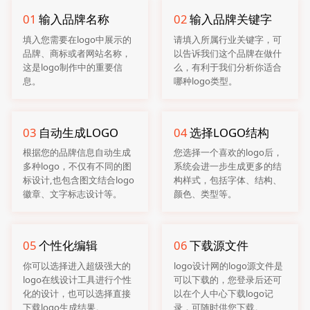
01
输入品牌名称
02
输入品牌关键字
填入您需要在logo中展示的
请填入所属行业关键字，可
品牌、商标或者网站名称，
以告诉我们这个品牌在做什
这是logo制作中的重要信
么，有利于我们分析你适合
息。
哪种logo类型。
03
自动生成LOGO
04
选择LOGO结构
根据您的品牌信息自动生成
您选择一个喜欢的logo后，
多种logo，不仅有不同的图
系统会进一步生成更多的结
标设计,也包含图文结合logo
构样式，包括字体、结构、
徽章、文字标志设计等。
颜色、类型等。
05
个性化编辑
06
下载源文件
你可以选择进入超级强大的
logo设计网的logo源文件是
logo在线设计工具进行个性
可以下载的，您登录后还可
化的设计，也可以选择直接
以在个人中心下载logo记
下载logo生成结果。
录，可随时供您下载。