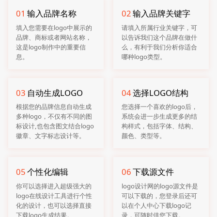
01
输入品牌名称
02
输入品牌关键字
填入您需要在logo中展示的
请填入所属行业关键字，可
品牌、商标或者网站名称，
以告诉我们这个品牌在做什
这是logo制作中的重要信
么，有利于我们分析你适合
息。
哪种logo类型。
03
自动生成LOGO
04
选择LOGO结构
根据您的品牌信息自动生成
您选择一个喜欢的logo后，
多种logo，不仅有不同的图
系统会进一步生成更多的结
标设计,也包含图文结合logo
构样式，包括字体、结构、
徽章、文字标志设计等。
颜色、类型等。
05
个性化编辑
06
下载源文件
你可以选择进入超级强大的
logo设计网的logo源文件是
logo在线设计工具进行个性
可以下载的，您登录后还可
化的设计，也可以选择直接
以在个人中心下载logo记
下载logo生成结果。
录，可随时供您下载。