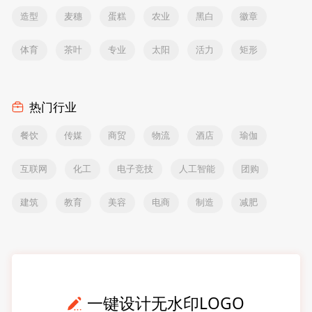
造型
麦穗
蛋糕
农业
黑白
徽章
体育
茶叶
专业
太阳
活力
矩形
热门行业
餐饮
传媒
商贸
物流
酒店
瑜伽
互联网
化工
电子竞技
人工智能
团购
建筑
教育
美容
电商
制造
减肥
一键设计无水印LOGO