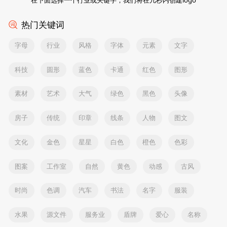
热门关键词
字母
行业
风格
字体
元素
文字
科技
圆形
蓝色
卡通
红色
图形
素材
艺术
大气
绿色
黑色
头像
房子
传统
印章
线条
人物
图文
文化
金色
星星
白色
橙色
色彩
图案
工作室
自然
黄色
动感
古风
时尚
色调
汽车
书法
名字
服装
水果
源文件
服务业
盾牌
爱心
名称