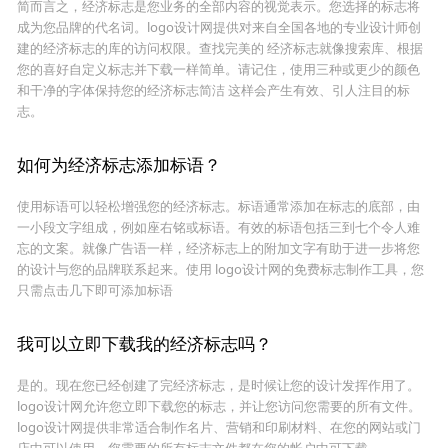
简而言之，经济标志是您业务的全部内容的视觉表示。您选择的标志将
成为您品牌的代名词。logo设计网提供对来自全国各地的专业设计师创
建的经济标志的库的访问权限。查找完美的 经济标志就像搜索库、根据
您的喜好自定义标志并下载一样简单。请记住，使用三种或更少的颜色
和干净的字体保持您的经济标志简洁 这样会产生有效、引人注目的标
志。
如何为经济标志添加标语？
使用标语可以轻松增强您的经济标志。标语通常添加在标志的底部，由
一小段文字组成，例如座右铭或标语。有效的标语包括三到七个令人难
忘的文案。就像广告语一样，经济标志上的附加文字有助于进一步将您
的设计与您的品牌联系起来。使用 logo设计网的免费标志制作工具，您
只需点击几下即可添加标语
我可以立即下载我的经济标志吗？
是的。现在您已经创建了完经济标志，是时候让您的设计发挥作用了。
logo设计网允许您立即下载您的标志，并让您访问您需要的所有文件。
logo设计网提供非常适合制作名片、营销和印刷材料、在您的网站或门
店中可以使用。您需要的所有标志文件都在您的帐户中可下载。