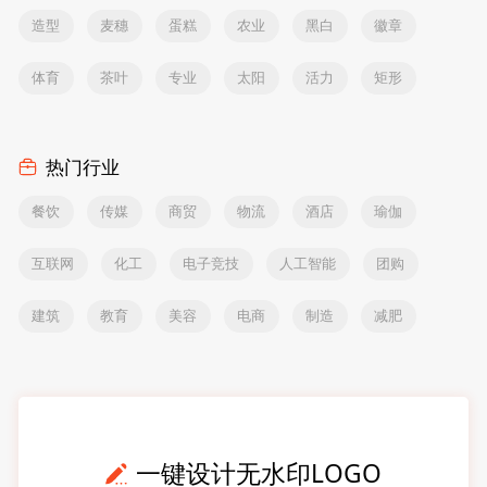
造型
麦穗
蛋糕
农业
黑白
徽章
体育
茶叶
专业
太阳
活力
矩形
热门行业
餐饮
传媒
商贸
物流
酒店
瑜伽
互联网
化工
电子竞技
人工智能
团购
建筑
教育
美容
电商
制造
减肥
一键设计无水印LOGO