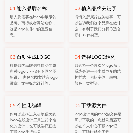
01
输入品牌名称
02
输入品牌关键字
填入您需要在logo中展示的
请填入所属行业关键字，可
品牌、商标或者网站名称，
以告诉我们这个品牌在做什
这是logo制作中的重要信
么，有利于我们分析你适合
息。
哪种logo类型。
03
自动生成LOGO
04
选择LOGO结构
根据您的品牌信息自动生成
您选择一个喜欢的logo后，
多种logo，不仅有不同的图
系统会进一步生成更多的结
标设计,也包含图文结合logo
构样式，包括字体、结构、
徽章、文字标志设计等。
颜色、类型等。
05
个性化编辑
06
下载源文件
你可以选择进入超级强大的
logo设计网的logo源文件是
logo在线设计工具进行个性
可以下载的，您登录后还可
化的设计，也可以选择直接
以在个人中心下载logo记
下载logo生成结果。
录，可随时供您下载。