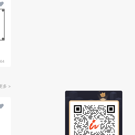
764
更多 >