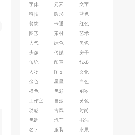
字体
元素
文字
科技
圆形
蓝色
餐饮
卡通
红色
图形
素材
艺术
大气
绿色
黑色
头像
传媒
房子
传统
印章
线条
人物
图文
文化
金色
星星
白色
橙色
色彩
图案
工作室
自然
黄色
动感
古风
时尚
色调
汽车
书法
名字
服装
水果