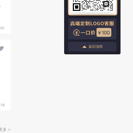
291
￥100
返回顶部
318
更多 >