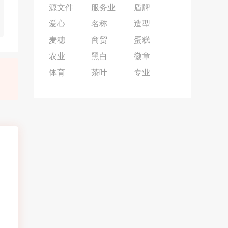
源文件
服务业
盾牌
爱心
名称
造型
麦穗
商贸
蛋糕
农业
黑白
徽章
体育
茶叶
专业