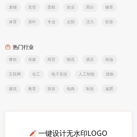
麦穗
造型
蛋糕
农业
黑白
徽章
体育
茶叶
专业
太阳
活力
矩形
热门行业
餐饮
传媒
商贸
物流
酒店
瑜伽
互联网
化工
电子竞技
人工智能
团购
建筑
教育
美容
电商
制造
减肥
一键设计无水印LOGO