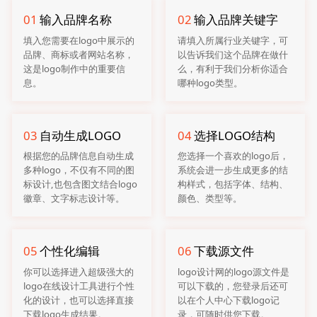
01
输入品牌名称
02
输入品牌关键字
填入您需要在logo中展示的
请填入所属行业关键字，可
品牌、商标或者网站名称，
以告诉我们这个品牌在做什
这是logo制作中的重要信
么，有利于我们分析你适合
息。
哪种logo类型。
03
自动生成LOGO
04
选择LOGO结构
根据您的品牌信息自动生成
您选择一个喜欢的logo后，
多种logo，不仅有不同的图
系统会进一步生成更多的结
标设计,也包含图文结合logo
构样式，包括字体、结构、
徽章、文字标志设计等。
颜色、类型等。
05
个性化编辑
06
下载源文件
你可以选择进入超级强大的
logo设计网的logo源文件是
logo在线设计工具进行个性
可以下载的，您登录后还可
化的设计，也可以选择直接
以在个人中心下载logo记
下载logo生成结果。
录，可随时供您下载。