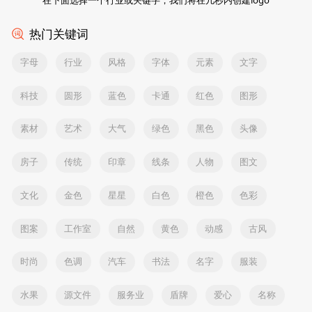
热门关键词
字母
行业
风格
字体
元素
文字
科技
圆形
蓝色
卡通
红色
图形
素材
艺术
大气
绿色
黑色
头像
房子
传统
印章
线条
人物
图文
文化
金色
星星
白色
橙色
色彩
图案
工作室
自然
黄色
动感
古风
时尚
色调
汽车
书法
名字
服装
水果
源文件
服务业
盾牌
爱心
名称