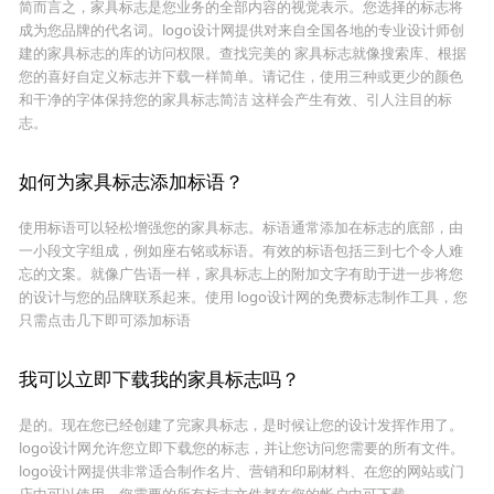
简而言之，家具标志是您业务的全部内容的视觉表示。您选择的标志将
成为您品牌的代名词。logo设计网提供对来自全国各地的专业设计师创
建的家具标志的库的访问权限。查找完美的 家具标志就像搜索库、根据
您的喜好自定义标志并下载一样简单。请记住，使用三种或更少的颜色
和干净的字体保持您的家具标志简洁 这样会产生有效、引人注目的标
志。
如何为家具标志添加标语？
使用标语可以轻松增强您的家具标志。标语通常添加在标志的底部，由
一小段文字组成，例如座右铭或标语。有效的标语包括三到七个令人难
忘的文案。就像广告语一样，家具标志上的附加文字有助于进一步将您
的设计与您的品牌联系起来。使用 logo设计网的免费标志制作工具，您
只需点击几下即可添加标语
我可以立即下载我的家具标志吗？
是的。现在您已经创建了完家具标志，是时候让您的设计发挥作用了。
logo设计网允许您立即下载您的标志，并让您访问您需要的所有文件。
logo设计网提供非常适合制作名片、营销和印刷材料、在您的网站或门
店中可以使用。您需要的所有标志文件都在您的帐户中可下载。