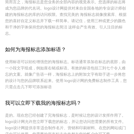
简而言之，海报标志是您业务的全部内容的视觉表示。您选择的标志将
成为您品牌的代名词。logo设计网提供对来自全国各地的专业设计师创
建的海报标志的库的访问权限。查找完美的 海报标志就像搜索库、根据
您的喜好自定义标志并下载一样简单。请记住，使用三种或更少的颜色
和干净的字体保持您的海报标志简洁 这样会产生有效、引人注目的标
志。
如何为海报标志添加标语？
使用标语可以轻松增强您的海报标志。标语通常添加在标志的底部，由
一小段文字组成，例如座右铭或标语。有效的标语包括三到七个令人难
忘的文案。就像广告语一样，海报标志上的附加文字有助于进一步将您
的设计与您的品牌联系起来。使用 logo设计网的免费标志制作工具，您
只需点击几下即可添加标语
我可以立即下载我的海报标志吗？
是的。现在您已经创建了完海报标志，是时候让您的设计发挥作用了。
logo设计网允许您立即下载您的标志，并让您访问您需要的所有文件。
logo设计网提供非常适合制作名片、营销和印刷材料、在您的网站或门
店中可以使用。您需要的所有标志文件都在您的帐户中可下载。