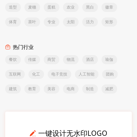
造型
麦穗
蛋糕
农业
黑白
徽章
体育
茶叶
专业
太阳
活力
矩形
热门行业
餐饮
传媒
商贸
物流
酒店
瑜伽
互联网
化工
电子竞技
人工智能
团购
建筑
教育
美容
电商
制造
减肥
一键设计无水印LOGO