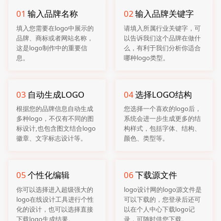
01
输入品牌名称
02
输入品牌关键字
填入您需要在logo中展示的
请填入所属行业关键字，可
品牌、商标或者网站名称，
以告诉我们这个品牌在做什
这是logo制作中的重要信
么，有利于我们分析你适合
息。
哪种logo类型。
03
自动生成LOGO
04
选择LOGO结构
根据您的品牌信息自动生成
您选择一个喜欢的logo后，
多种logo，不仅有不同的图
系统会进一步生成更多的结
标设计,也包含图文结合logo
构样式，包括字体、结构、
徽章、文字标志设计等。
颜色、类型等。
05
个性化编辑
06
下载源文件
你可以选择进入超级强大的
logo设计网的logo源文件是
logo在线设计工具进行个性
可以下载的，您登录后还可
化的设计，也可以选择直接
以在个人中心下载logo记
下载logo生成结果。
录，可随时供您下载。