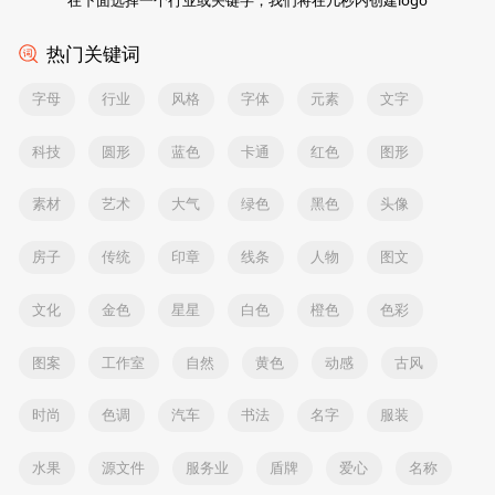
热门关键词
字母
行业
风格
字体
元素
文字
科技
圆形
蓝色
卡通
红色
图形
素材
艺术
大气
绿色
黑色
头像
房子
传统
印章
线条
人物
图文
文化
金色
星星
白色
橙色
色彩
图案
工作室
自然
黄色
动感
古风
时尚
色调
汽车
书法
名字
服装
水果
源文件
服务业
盾牌
爱心
名称